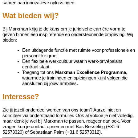
samen aan innovatieve oplossingen.
Wat bieden wij?
Bij
Marxman
krijg je de kans om je juridische carrière vorm te
geven binnen een inspirerende en ondersteunende omgeving. Wij
bieden:
Een uitdagende functie met ruimte voor professionele en
persoonlijke groei.
Een flexibele werkcultuur waarin werk-privébalans
centraal staat.
Toegang tot ons
Marxman
Excellence Programma
,
waarmee je trainingen en opleidingen kunt volgen die
aansluiten bij jouw ambities.
Interesse?
Zie jij jezelf onderdeel worden van ons team? Aarzel niet en
solliciteer via onderstaand formulier
.
Ook
al voldoe je niet volledig,
maar denk je wel bij
Marxman
te passen
, reageer dan ook.
Voor
vragen kun je contact opnemen met Bas Besseling (+31 6
52573320) of Sebastiaan Palm (+31 6 52573312).