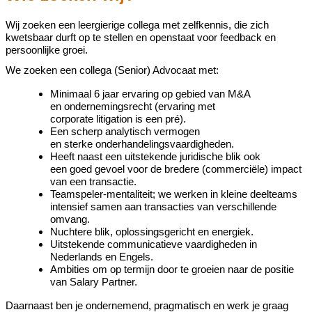
Wij zoeken een leergierige
collega
met zelfkennis, die zich
kwetsbaar durft op te stellen en openstaat voor feedback en
persoonlijke groei.
We zoeken een
collega
(Senior) Advocaat
met:
Minimaal
6
jaar ervaring
op gebied van
M&A
en
ondernemingsrecht
(ervaring met
corporate
litigation
is een pré)
.
Een scherp analytisch vermogen
en
sterke
onderhandelingsvaardigheden
.
Heeft naast een
uitstekende
juridische blik ook
een
goed
gevoel
voor de
bredere
(
commerciële)
impact
van een transactie
.
Teamspeler-mentaliteit; we werken in kleine deelteams
intensief samen aan transacties van verschillende
omvang.
Nuchtere blik, oplossingsgericht en energiek.
Uitstekende communicatieve vaardigheden in
Nederlands en Engels.
Ambities om op termijn door te groeien naar de positie
van Salary Partner.
Daarnaast ben je ondernemend, pragmatisch en werk je graag