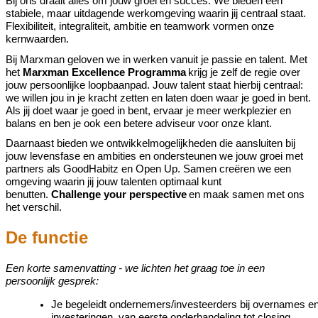
Bij ons draait alles om jouw groei en succes. We bieden een
stabiele, maar uitdagende werkomgeving waarin jij centraal staat.
Flexibiliteit, integraliteit, ambitie en teamwork vormen onze
kernwaarden.
Bij
Marxman
geloven we in werken vanuit je passie en talent. Met
het
Marxman
Excellence Programma
krijg je zelf de regie over
jouw persoonlijke
loopbaanpad
. Jouw talent staat hierbij centraal:
we willen jou in je kracht zetten en laten doen waar je goed in bent.
Als jij doet waar je goed in bent, ervaar je meer werkplezier en
balans en
ben je ook een betere adviseur voor onze klant
.
Daarnaast bieden we ontwikkelmogelijkheden die aansluiten bij
jouw levensfase en ambities en ondersteunen we jouw groei met
partners als
GoodHabitz
en Open Up. Samen creëren we een
omgeving waarin jij jouw talenten optimaal kunt
benutten.
Challenge
your
perspective
en maak samen met ons
het verschil.
De functie
Een korte samenvatting - we lichten het graag toe in een
persoonlijk gesprek:
Je
begeleidt
ondernemers
/
investeerders
bij
overnames
e
investeringen
, van eerste onderhandeling tot
closing
.