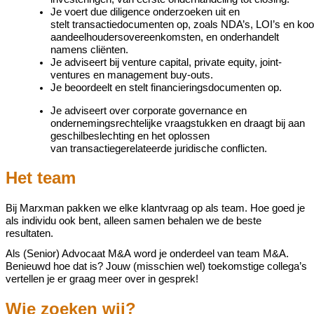
Je
voert
due
diligence
onderzoeken uit en
stelt
transactiedocumenten
op,
zoals
NDA’s
,
LOI’s
en
koo
aandeelhoudersovereenkomsten
,
en onderhandelt
namens cliënten.
Je
adviseert
bij venture
capital
, private
equity
, joint-
ventures en
management buy-outs.
Je beoordeelt en stel
t
financieringsdocumenten op.
Je adviseert over corporate
governance
en
ondernemingsrechtelijke vraagstukken en
draagt bij aan
geschilbeslechting en het oplossen
van
transactiegerelateerde
juridische conflicten.
Het team
Bij
Marxman
pakken we elke klantvraag op als team. Hoe goed je
als individu ook bent, alleen samen behalen we de beste
resultaten.
Als
(Senior) Advocaat
M&A
word je onderdeel van team
M&A
.
Benieuwd hoe dat is? Jouw (misschien wel) toekomstige collega’s
vertellen je er graag meer over in gesprek!
Wie zoeken wij?