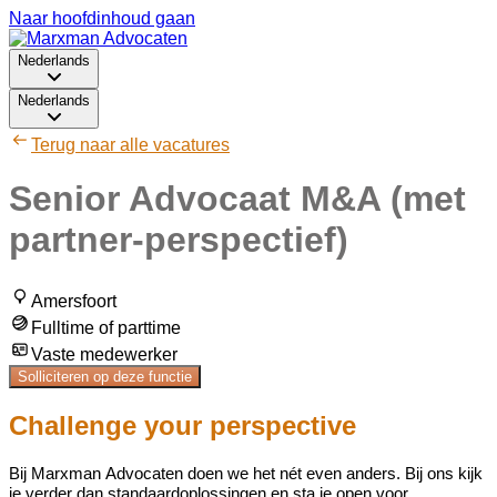
Naar hoofdinhoud gaan
Nederlands
Nederlands
Terug naar alle vacatures
Senior Advocaat M&A (met
partner-perspectief)
Amersfoort
Fulltime of parttime
Vaste medewerker
Solliciteren op deze functie
Challenge your perspective
Bij
Marxman
Advocaten doen we het nét even anders.
B
ij ons kijk
je verder dan standaardoplossingen en sta je open voor